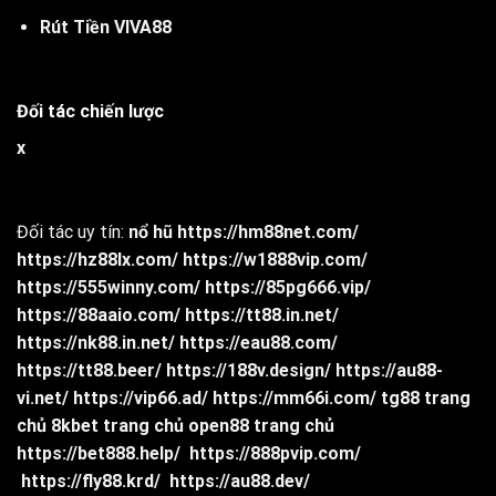
Rút Tiền VIVA88
Đối tác chiến lược
x
Đối tác uy tín:
nổ hũ
https://hm88net.com/
https://hz88lx.com/
https://w1888vip.com/
https://555winny.com/
https://85pg666.vip/
https://88aaio.com/
https://tt88.in.net/
https://nk88.in.net/
https://eau88.com/
https://tt88.beer/
https://188v.design/
https://au88-
vi.net/
https://vip66.ad/
https://mm66i.com/
tg88 trang
chủ
8kbet trang chủ
open88 trang chủ
https://bet888.help/
https://888pvip.com/
https://fly88.krd/
https://au88.dev/