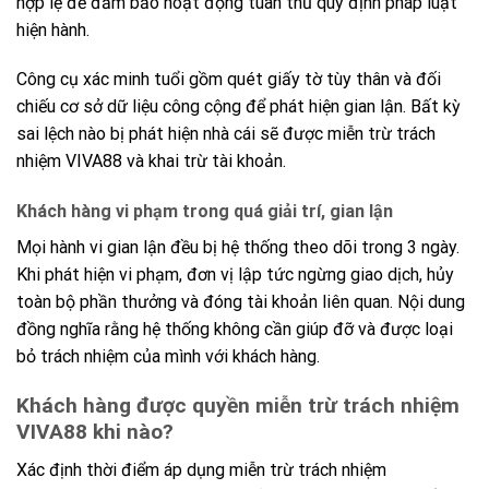
hợp lệ để đảm bảo hoạt động tuân thủ quy định pháp luật
hiện hành.
Công cụ xác minh tuổi gồm quét giấy tờ tùy thân và đối
chiếu cơ sở dữ liệu công cộng để phát hiện gian lận. Bất kỳ
sai lệch nào bị phát hiện nhà cái sẽ được miễn trừ trách
nhiệm VIVA88 và khai trừ tài khoản.
Khách hàng vi phạm trong quá giải trí, gian lận
Mọi hành vi gian lận đều bị hệ thống theo dõi trong 3 ngày.
Khi phát hiện vi phạm, đơn vị lập tức ngừng giao dịch, hủy
toàn bộ phần thưởng và đóng tài khoản liên quan. Nội dung
đồng nghĩa rằng hệ thống không cần giúp đỡ và được loại
bỏ trách nhiệm của mình với khách hàng.
Khách hàng được quyền miễn trừ trách nhiệm
VIVA88 khi nào?
Xác định thời điểm áp dụng miễn trừ trách nhiệm