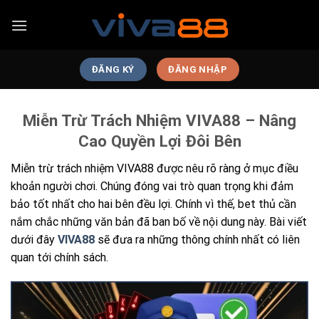
Bỏ
qua
nội
dung
ĐĂNG KÝ
ĐĂNG NHẬP
Miễn Trừ Trách Nhiệm VIVA88 – Nâng
Cao Quyền Lợi Đôi Bên
Miễn trừ trách nhiệm VIVA88 được nêu rõ ràng ở mục điều
khoản người chơi. Chúng đóng vai trò quan trọng khi đảm
bảo tốt nhất cho hai bên đều lợi. Chính vì thế, bet thủ cần
nắm chắc những văn bản đã ban bố về nội dung này. Bài viết
dưới đây
VIVA88
sẽ đưa ra những thông chính nhất có liên
quan tới chính sách.