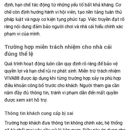
định, hạn chế tác động từ những yếu tố bất khả kháng. Cơ
chế còn định hướng hành vi hội viên, tạo nền tảng tuân thủ
pháp luật và nguy cơ kiện tụng phức tạp. Việc truyền đạt rõ
ràng nội dung đảm bảo người chơi và nhà cái hiểu chính xác
phạm vi của mình.
Trường hợp miễn trách nhiệm cho nhà cái
đúng thể lệ
Quá trình hoạt động luôn cần quy định rõ ràng để bảo vệ
quyền lợi và hạn chế rủi ro phát sinh. Miễn trừ trách nhiệm
VIVA88 được áp dụng khi từng trường hợp xảy ra phù hợp
điều khoản công bố trước cho khách. Người tham gia cần
nắm đầy đủ thông tin, tránh vi phạm dẫn đến mất quyền
được xem xét hỗ trợ.
Thông tin khách cung cấp bị sai
Trường hợp khách đưa thông tin không chính xác, hệ thống