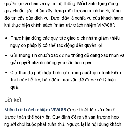
quyền lợi cá nhân và uy tín hệ thống. Mỗi hành động đúng
quy chuẩn góp phần xây dựng môi trường minh bạch, tăng
độ tin cậy của dịch vụ. Dưới đây là nghĩa vụ của khách hàng
khi thực hiện chính sách “miễn trừ trách nhiệm VIVA88”:
Thực hiện đúng các quy tắc giao dịch nhằm giảm thiểu
nguy cơ pháp lý có thể tác động đến quyền lợi.
Gửi thông tin chuẩn xác để hệ thống dễ dàng xác nhận và
giải quyết nhanh những yêu cầu liên quan.
Giữ thái độ phối hợp tích cực trong suốt quá trình kiểm
tra hoặc hỗ trợ, bảo đảm mọi vấn đề được xử lý hiệu
quả.
Lời kết
Miễn trừ trách nhiệm VIVA88
được thiết lập và nêu rõ
trước toàn thể hội viên. Quy định đề ra vô vàn trường hợp
người chơi buộc phải tuân thủ. Ngược lại là nội dung khách